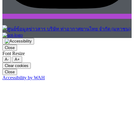
Close
Font Resize
A-
A+
Clear cookies
Close
Accessibility by WAH