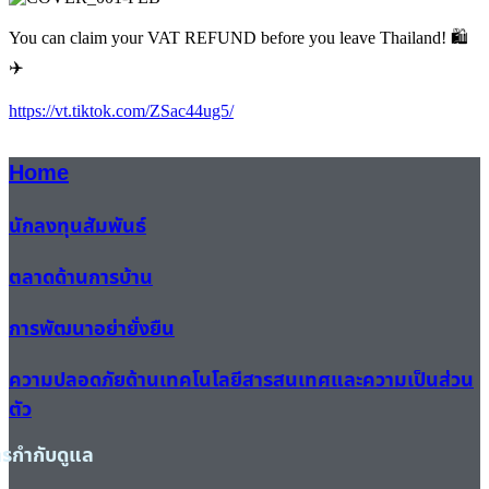
You can claim your VAT REFUND before you leave Thailand! 🛍️
✈️
https://vt.tiktok.com/ZSac44ug5/
Home
นักลงทุนสัมพันธ์
ตลาดด้านการบ้าน
การพัฒนาอย่ายั่งยืน
ความปลอดภัยด้านเทคโนโลยีสารสนเทศและความเป็นส่วน
ตัว
ารกำกับดูแล