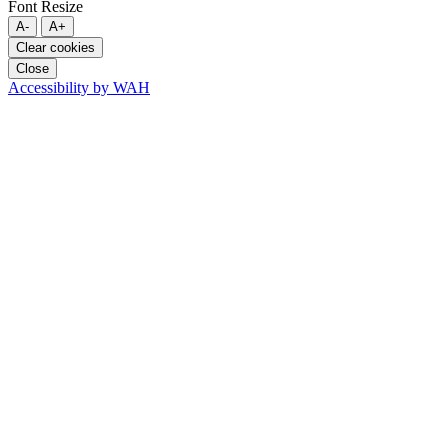
Font Resize
A-
A+
Clear cookies
Close
Accessibility by WAH